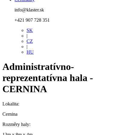
info@klaster.sk
+421 907 728 351
SK
|
CZ
|
HU
Administratívno-
reprezentatívna hala -
CERNINA
Lokalita:
Cernina
Rozměry haly:
13m x 8m x 4m