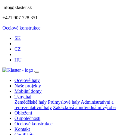
info@klaster.sk
+421 907 728 351
Ocelové konstrukce
SK
|
CZ
|
HU
Ocelové haly
Naše projekty
Mobilní domy
Typy hal
Zemědělské haly
Průmyslové haly
Administrativní a
reprezentativní haly
Zakázková a individuální výroba
Obložení
O společnosti
Ocelové konstrukce
Kontakt
Certifikáty