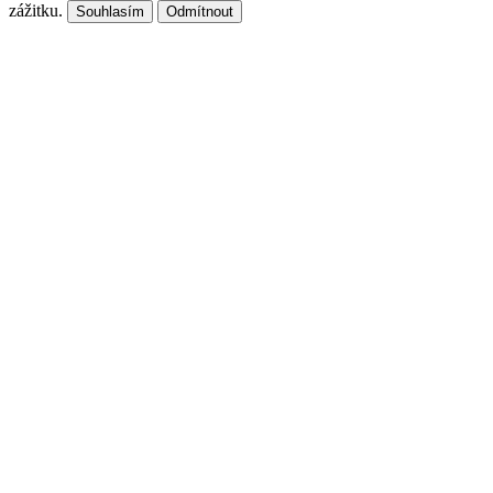
zážitku.
Souhlasím
Odmítnout