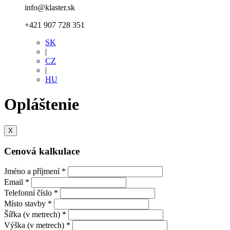
info@klaster.sk
+421 907 728 351
SK
|
CZ
|
HU
Opláštenie
X
Cenová kalkulace
Jméno a příjmení *
Email *
Telefonní číslo *
Místo stavby *
Šířka (v metrech) *
Výška (v metrech) *