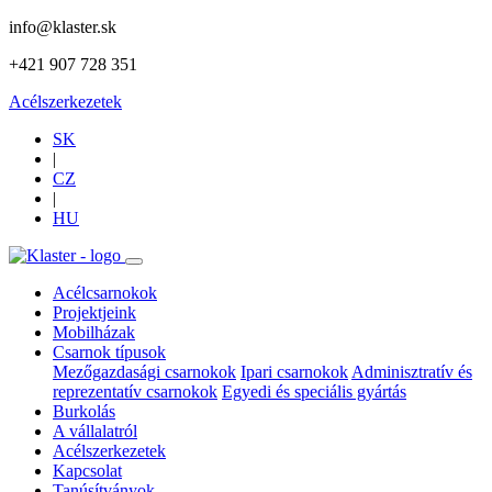
info@klaster.sk
+421 907 728 351
Acélszerkezetek
SK
|
CZ
|
HU
Acélcsarnokok
Projektjeink
Mobilházak
Csarnok típusok
Mezőgazdasági csarnokok
Ipari csarnokok
Adminisztratív és
reprezentatív csarnokok
Egyedi és speciális gyártás
Burkolás
A vállalatról
Acélszerkezetek
Kapcsolat
Tanúsítványok