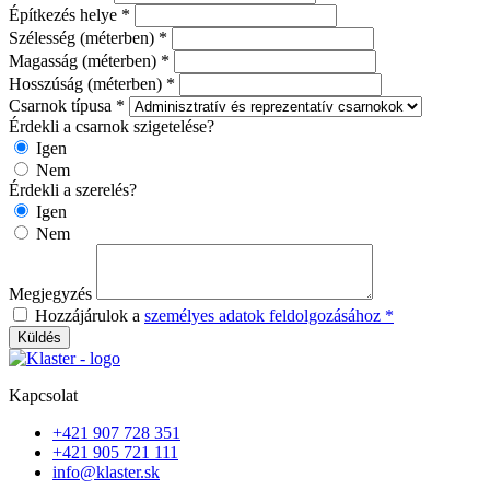
Építkezés helye *
Szélesség (méterben) *
Magasság (méterben) *
Hosszúság (méterben) *
Csarnok típusa *
Érdekli a csarnok szigetelése?
Igen
Nem
Érdekli a szerelés?
Igen
Nem
Megjegyzés
Hozzájárulok a
személyes adatok feldolgozásához *
Küldés
Kapcsolat
+421 907 728 351
+421 905 721 111
info@klaster.sk