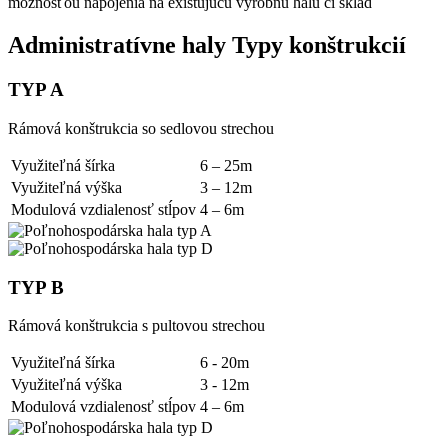
možnosťou napojenia na existujúcu výrobnú halu či sklad
Administratívne haly
Typy konštrukcií
TYP A
Rámová konštrukcia so sedlovou strechou
Využiteľná šírka
6 – 25m
Využiteľná výška
3 – 12m
Modulová vzdialenosť stĺpov
4 – 6m
TYP B
Rámová konštrukcia s pultovou strechou
Využiteľná šírka
6 - 20m
Využiteľná výška
3 - 12m
Modulová vzdialenosť stĺpov
4 – 6m