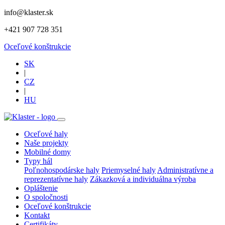
info@klaster.sk
+421 907 728 351
Oceľové konštrukcie
SK
|
CZ
|
HU
Oceľové haly
Naše projekty
Mobilné domy
Typy hál
Poľnohospodárske haly
Priemyselné haly
Administratívne a
reprezentatívne haly
Zákazková a individuálna výroba
Opláštenie
O spoločnosti
Oceľové konštrukcie
Kontakt
Certifikáty