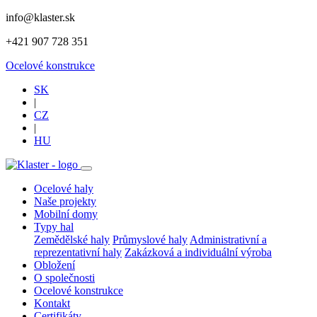
info@klaster.sk
+421 907 728 351
Ocelové konstrukce
SK
|
CZ
|
HU
Ocelové haly
Naše projekty
Mobilní domy
Typy hal
Zemědělské haly
Průmyslové haly
Administrativní a
reprezentativní haly
Zakázková a individuální výroba
Obložení
O společnosti
Ocelové konstrukce
Kontakt
Certifikáty