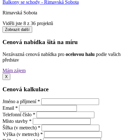
Balkony se schody - Rimavská Sobota
Rimavská Sobota
Viděli jste
8
z 36 projektů
Zobrazit další
Cenová nabídka šitá na míru
Nezávazná cenová nabídka pro
ocelovou halu
podle vašich
představ
Mám zájem
X
Cenová kalkulace
Jméno a příjmení *
Email *
Telefonní číslo *
Místo stavby *
Šířka (v metrech) *
Výška (v metrech) *