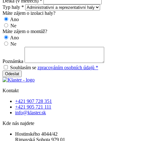
Délka (v metrech) *
Typ haly *
Máte zájem o izolaci haly?
Ano
Ne
Máte zájem o montáž?
Ano
Ne
Poznámka
Souhlasím se
zpracováním osobních údajů *
Odeslat
Kontakt
+421 907 728 351
+421 905 721 111
info@klaster.sk
Kde nás najdete
Hostinského 4044/42
Rimavská Sobota 979 01