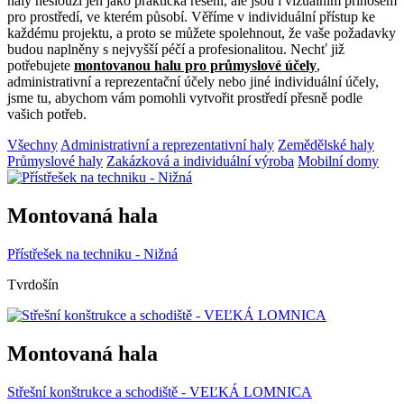
haly neslouží jen jako praktická řešení, ale jsou i vizuálním přínosem
pro prostředí, ve kterém působí. Věříme v individuální přístup ke
každému projektu, a proto se můžete spolehnout, že vaše požadavky
budou naplněny s nejvyšší péčí a profesionalitou. Nechť již
potřebujete
montovanou halu pro průmyslové účely
,
administrativní a reprezentační účely nebo jiné individuální účely,
jsme tu, abychom vám pomohli vytvořit prostředí přesně podle
vašich potřeb.
Všechny
Administrativní a reprezentativní haly
Zemědělské haly
Průmyslové haly
Zakázková a individuální výroba
Mobilní domy
Montovaná hala
Přístřešek na techniku - Nižná
Tvrdošín
Montovaná hala
Střešní konštrukce a schodiště - VEĽKÁ LOMNICA