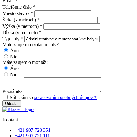
Email *
Telefónne číslo *
Miesto stavby *
Šírka (v metroch) *
Výška (v metroch) *
Dĺžka (v metroch) *
Typ haly *
Máte záujem o izoláciu haly?
Áno
Nie
Máte záujem o montáž?
Áno
Nie
Poznámka
Súhlasím so
spracovaním osobných údajov *
Odoslať
Kontakt
+421 907 728 351
+421 905 721 111