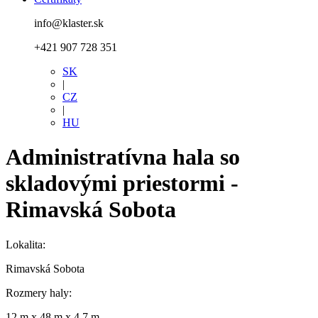
info@klaster.sk
+421 907 728 351
SK
|
CZ
|
HU
Administratívna hala so
skladovými priestormi -
Rimavská Sobota
Lokalita:
Rimavská Sobota
Rozmery haly:
12 m x 48 m x 4,7 m