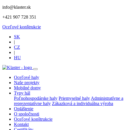
info@klaster.sk
+421 907 728 351
Oceľové konštrukcie
SK
|
CZ
|
HU
Oceľové haly
Naše projekty
Mobilné domy
Typy hál
Poľnohospodárske haly
Priemyselné haly
Administratívne a
reprezentatívne haly
Zákazková a individuálna výroba
Opláštenie
O spoločnosti
Oceľové konštrukcie
Kontakt
Certifikáty