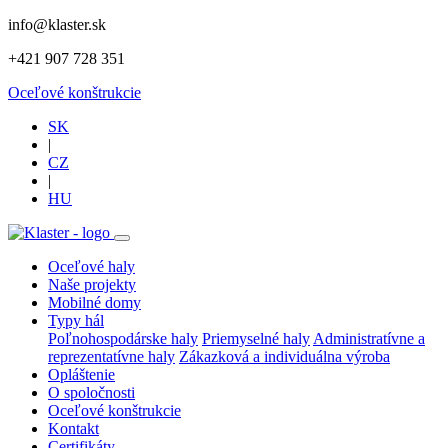
info@klaster.sk
+421 907 728 351
Oceľové konštrukcie
SK
|
CZ
|
HU
Oceľové haly
Naše projekty
Mobilné domy
Typy hál
Poľnohospodárske haly
Priemyselné haly
Administratívne a
reprezentatívne haly
Zákazková a individuálna výroba
Opláštenie
O spoločnosti
Oceľové konštrukcie
Kontakt
Certifikáty