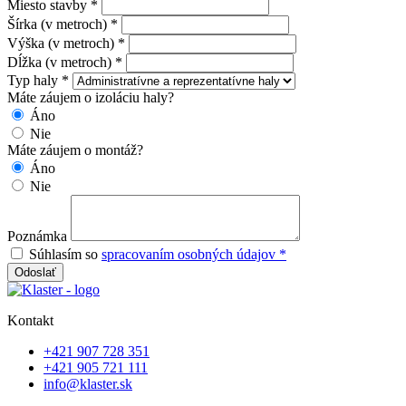
Miesto stavby *
Šírka (v metroch) *
Výška (v metroch) *
Dĺžka (v metroch) *
Typ haly *
Máte záujem o izoláciu haly?
Áno
Nie
Máte záujem o montáž?
Áno
Nie
Poznámka
Súhlasím so
spracovaním osobných údajov *
Odoslať
Kontakt
+421 907 728 351
+421 905 721 111
info@klaster.sk