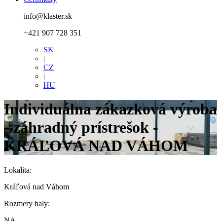
info@klaster.sk
+421 907 728 351
SK
|
CZ
|
HU
Individuálna zákazková výroba
- záhradný prístrešok -
KRÁĽOVÁ NAD VÁHOM
Lokalita:
Kráľová nad Váhom
Rozmery haly:
NA